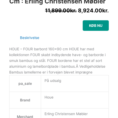
Cm : Erling Christensen Møbler
11,899.00
kr.
8,924.00
kr.
KØB NU
Beskrivelse
HOUE – FOUR barbord 160×90 cm HOUE har med
kollektionen FOUR skabt indbydende have- og barborde i
smuk bambus og stål. FOUR bordene har et stel af sort
aluminium og lamelbordplade i bambus.Â Vedligeholdelse
Bambus lamellerne er i forvejen blevet imprægne
På udsalg
pa_sale
Houe
Brand
Erling Christensen Møbler
Merchant