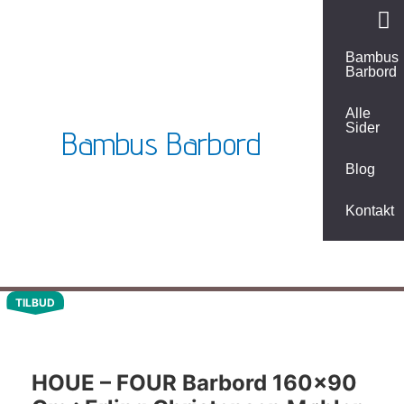
Gå
til
indholdet
Bambus
Barbord
Alle
Sider
Bambus Barbord
Blog
Kontakt
Den
De
TILBUD
oprindelige
akt
pris
pri
var:
er:
11,899.00kr..
8,9
HOUE – FOUR Barbord 160×90