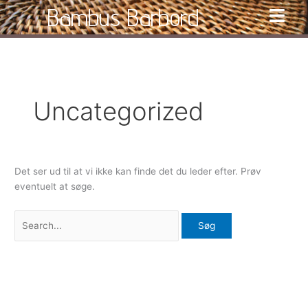
Gå
Bambus Barbord
til
indholdet
Søg
efter:
Uncategorized
Det ser ud til at vi ikke kan finde det du leder efter. Prøv
eventuelt at søge.