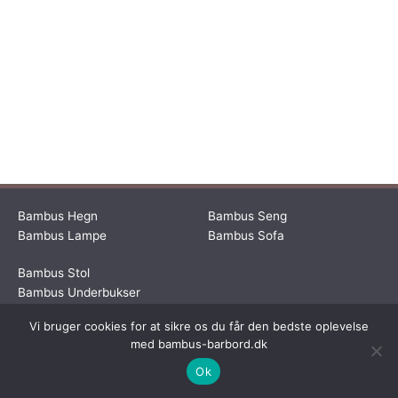
Bambus Hegn
Bambus Seng
Bambus Lampe
Bambus Sofa
Bambus Stol
Bambus Underbukser
Vi bruger cookies for at sikre os du får den bedste oplevelse
Dette medie ejes og drives af Tropic Traffic LLC-FZ | The Meydan
med bambus-barbord.dk
Hotel, Grandstand, 6th floor, Nad Al Sheba | Dubai | UAE
Ok
Copyright © 2026 Bambus Barbord | All rights reserved